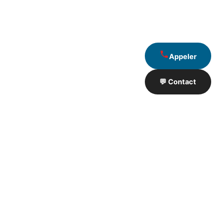
Appeler
💬 Contact
Artisan de Travaux proximité
❮
❯