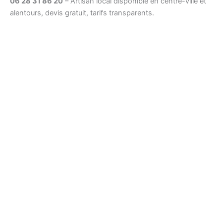
06 28 31 86 20
– Artisan local disponible en centre-ville et
alentours, devis gratuit, tarifs transparents.