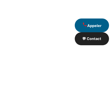
Appeler
💬 Contact
Artisan de Travaux proximité
❮
❯