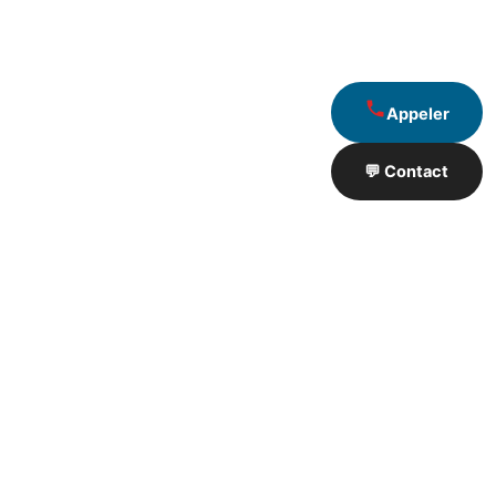
Appeler
💬 Contact
Artisan de Travaux proximité
❮
❯