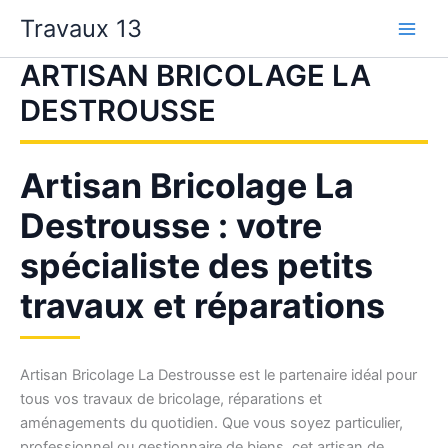
Aller
Travaux 13
au
contenu
ARTISAN BRICOLAGE LA
DESTROUSSE
Artisan Bricolage La
Destrousse : votre
spécialiste des petits
travaux et réparations
Artisan Bricolage La Destrousse est le partenaire idéal pour
tous vos travaux de bricolage, réparations et
aménagements du quotidien. Que vous soyez particulier,
professionnel ou gestionnaire de biens, cet artisan de