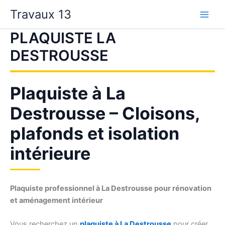
Aller
Travaux 13
au
contenu
PLAQUISTE LA
DESTROUSSE
Plaquiste à La
Destrousse – Cloisons,
plafonds et isolation
intérieure
Plaquiste professionnel à La Destrousse pour rénovation
et aménagement intérieur
Vous recherchez un
plaquiste à La Destrousse
pour créer