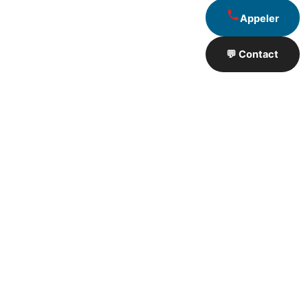
Appeler
💬 Contact
Artisan de Travaux proximité
❮
❯