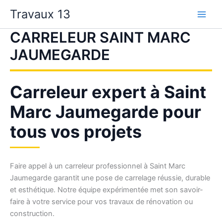
Aller
Travaux 13
au
contenu
CARRELEUR SAINT MARC
JAUMEGARDE
Carreleur expert à Saint
Marc Jaumegarde pour
tous vos projets
Faire appel à un carreleur professionnel à Saint Marc
Jaumegarde garantit une pose de carrelage réussie, durable
et esthétique. Notre équipe expérimentée met son savoir-
faire à votre service pour vos travaux de rénovation ou
construction.