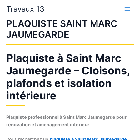
Aller
Travaux 13
au
contenu
PLAQUISTE SAINT MARC
JAUMEGARDE
Plaquiste à Saint Marc
Jaumegarde – Cloisons,
plafonds et isolation
intérieure
Plaquiste professionnel à Saint Marc Jaumegarde pour
rénovation et aménagement intérieur
Vous recherchez un
plaquiste à Saint Marc Jaumegarde