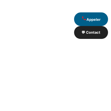
Appeler
💬 Contact
Artisan de Travaux proximité
❮
❯