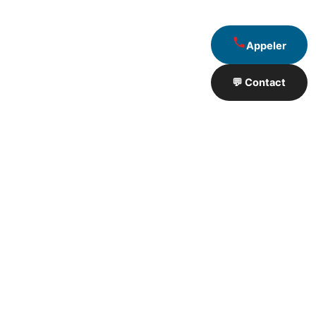
Appeler
💬 Contact
Artisan de Travaux proximité
❮
❯