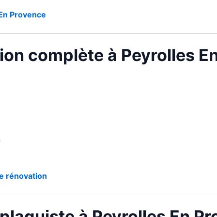
 En Provence
ion complète à Peyrolles E
s
e rénovation
 plaquiste à Peyrolles En P