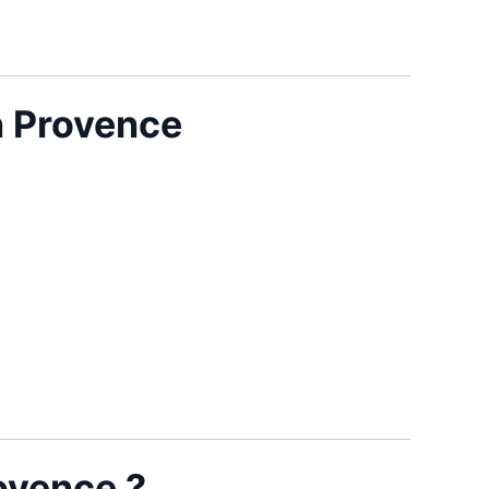
n Provence
rovence ?