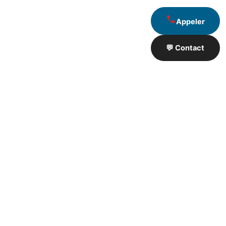
Appeler
💬 Contact
Artisan de Travaux proximité
❮
❯