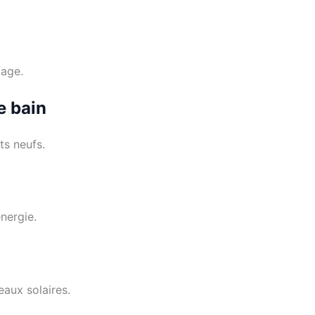
fage.
e bain
s neufs.
nergie.
aux solaires.