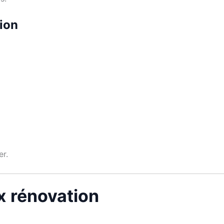
tion
er.
ux rénovation