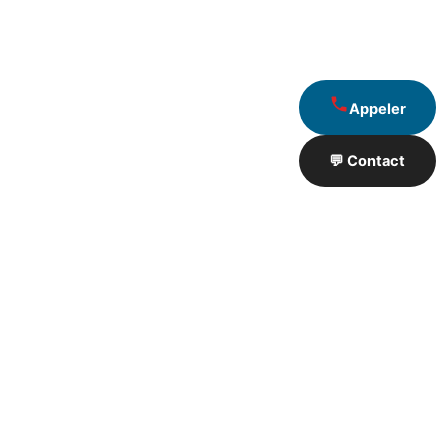
Appeler
💬 Contact
Artisan de Travaux proximité
❮
❯