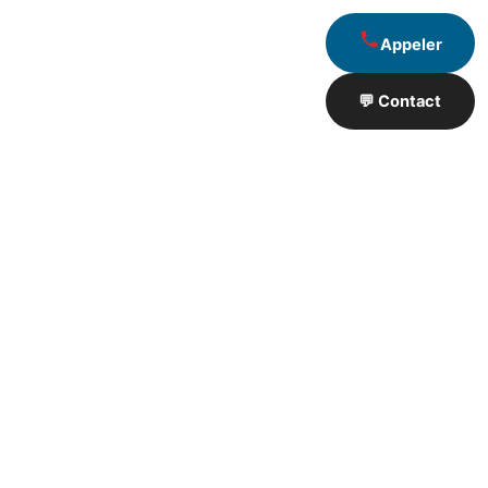
Appeler
💬 Contact
Artisan de Travaux proximité
❮
❯