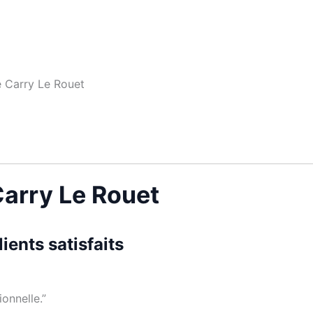
e Carry Le Rouet
Carry Le Rouet
ents satisfaits
onnelle.”