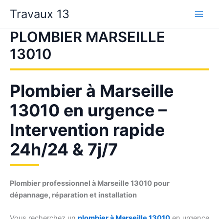
Aller
Travaux 13
au
contenu
PLOMBIER MARSEILLE
13010
Plombier à Marseille
13010 en urgence –
Intervention rapide
24h/24 & 7j/7
Plombier professionnel à Marseille 13010 pour
dépannage, réparation et installation
Vous recherchez un
plombier à Marseille 13010
en urgence