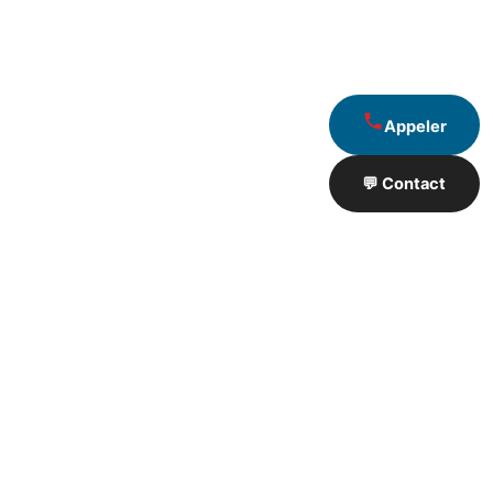
Appeler
💬 Contact
Artisan de Travaux proximité
❮
❯