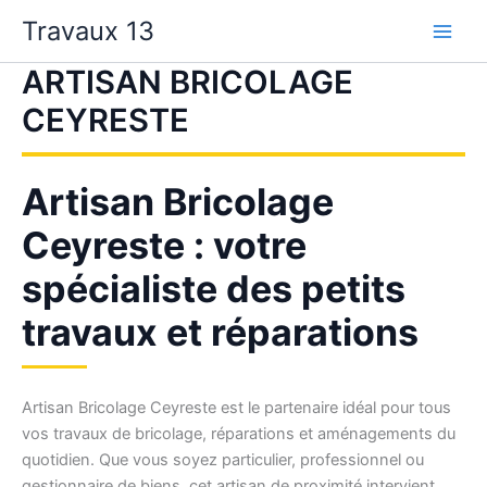
Aller
Travaux 13
au
contenu
ARTISAN BRICOLAGE
CEYRESTE
Artisan Bricolage
Ceyreste : votre
spécialiste des petits
travaux et réparations
Artisan Bricolage Ceyreste est le partenaire idéal pour tous
vos travaux de bricolage, réparations et aménagements du
quotidien. Que vous soyez particulier, professionnel ou
gestionnaire de biens, cet artisan de proximité intervient